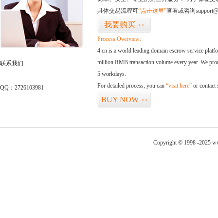
具体交易流程可
“点击这里”
查看或咨询support@
我要购买
>>
Process Overview:
4.cn is a world leading domain escrow service plat
million RMB transaction volume every year. We promi
联系我们
5 workdays.
For detailed process, you can
“visit here”
or contact
QQ：2726103981
BUY NOW
>>
Copyright © 1998 -2025 ww