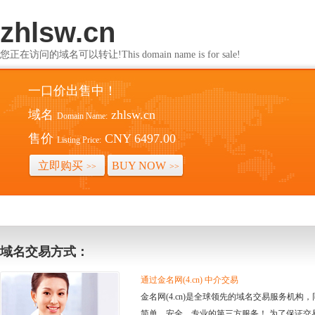
zhlsw.cn
您正在访问的域名可以转让!This domain name is for sale!
一口价出售中！
域名
zhlsw.cn
Domain Name:
售价
CNY 6497.00
Listing Price:
立即购买
BUY NOW
>>
>>
域名交易方式：
通过金名网(4.cn) 中介交易
金名网(4.cn)是全球领先的域名交易服务机
简单、安全、专业的第三方服务！ 为了保证交